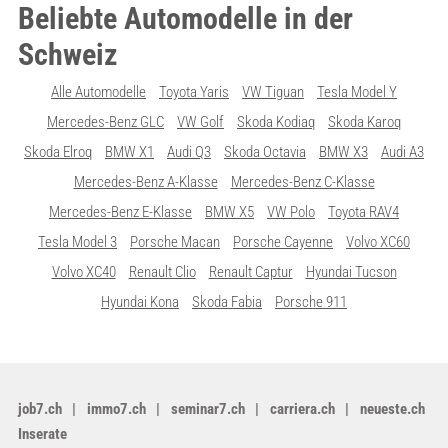
Beliebte Automodelle in der
Schweiz
Alle Automodelle
Toyota Yaris
VW Tiguan
Tesla Model Y
Mercedes-Benz GLC
VW Golf
Skoda Kodiaq
Skoda Karoq
Skoda Elroq
BMW X1
Audi Q3
Skoda Octavia
BMW X3
Audi A3
Mercedes-Benz A-Klasse
Mercedes-Benz C-Klasse
Mercedes-Benz E-Klasse
BMW X5
VW Polo
Toyota RAV4
Tesla Model 3
Porsche Macan
Porsche Cayenne
Volvo XC60
Volvo XC40
Renault Clio
Renault Captur
Hyundai Tucson
Hyundai Kona
Skoda Fabia
Porsche 911
job7.ch
immo7.ch
seminar7.ch
carriera.ch
neueste.ch
Inserate