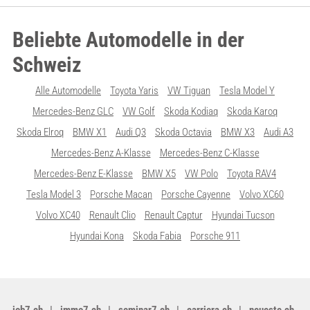
Beliebte Automodelle in der
Schweiz
Alle Automodelle
Toyota Yaris
VW Tiguan
Tesla Model Y
Mercedes-Benz GLC
VW Golf
Skoda Kodiaq
Skoda Karoq
Skoda Elroq
BMW X1
Audi Q3
Skoda Octavia
BMW X3
Audi A3
Mercedes-Benz A-Klasse
Mercedes-Benz C-Klasse
Mercedes-Benz E-Klasse
BMW X5
VW Polo
Toyota RAV4
Tesla Model 3
Porsche Macan
Porsche Cayenne
Volvo XC60
Volvo XC40
Renault Clio
Renault Captur
Hyundai Tucson
Hyundai Kona
Skoda Fabia
Porsche 911
job7.ch
immo7.ch
seminar7.ch
carriera.ch
neueste.ch