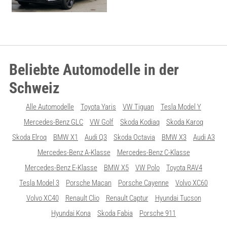
Beliebte Automodelle in der
Schweiz
Alle Automodelle
Toyota Yaris
VW Tiguan
Tesla Model Y
Mercedes-Benz GLC
VW Golf
Skoda Kodiaq
Skoda Karoq
Skoda Elroq
BMW X1
Audi Q3
Skoda Octavia
BMW X3
Audi A3
Mercedes-Benz A-Klasse
Mercedes-Benz C-Klasse
Mercedes-Benz E-Klasse
BMW X5
VW Polo
Toyota RAV4
Tesla Model 3
Porsche Macan
Porsche Cayenne
Volvo XC60
Volvo XC40
Renault Clio
Renault Captur
Hyundai Tucson
Hyundai Kona
Skoda Fabia
Porsche 911