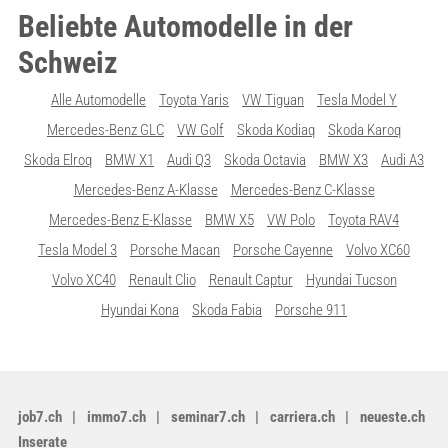
Beliebte Automodelle in der
Schweiz
Alle Automodelle
Toyota Yaris
VW Tiguan
Tesla Model Y
Mercedes-Benz GLC
VW Golf
Skoda Kodiaq
Skoda Karoq
Skoda Elroq
BMW X1
Audi Q3
Skoda Octavia
BMW X3
Audi A3
Mercedes-Benz A-Klasse
Mercedes-Benz C-Klasse
Mercedes-Benz E-Klasse
BMW X5
VW Polo
Toyota RAV4
Tesla Model 3
Porsche Macan
Porsche Cayenne
Volvo XC60
Volvo XC40
Renault Clio
Renault Captur
Hyundai Tucson
Hyundai Kona
Skoda Fabia
Porsche 911
job7.ch
immo7.ch
seminar7.ch
carriera.ch
neueste.ch
Inserate