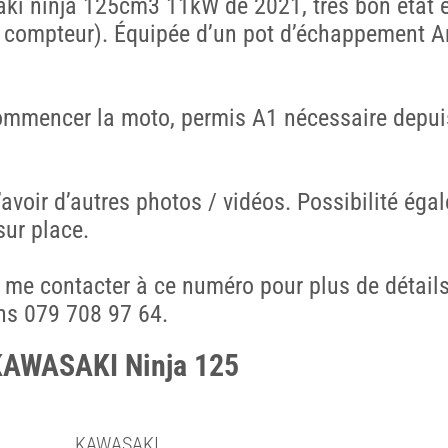
ki ninja 125cm3 11kW de 2021, très bon état 
 compteur). Équipée d’un pot d’échappement A
ommencer la moto, permis A1 nécessaire depui
’avoir d’autres photos / vidéos. Possibilité ég
 sur place.
me contacter à ce numéro pour plus de détail
ns 079 708 97 64.
KAWASAKI Ninja 125
KAWASAKI