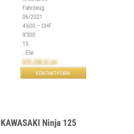
Fahrzeug
06/2021
4’600.– CHF
9’300
15
. Elie
079 708 97 64
 KAWASAKI Ninja 125