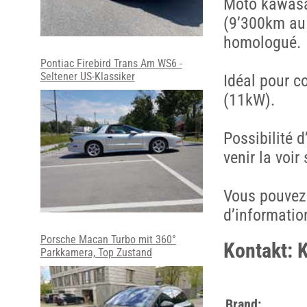
Moto kawasa
(9’300km au
homologué.
Pontiac Firebird Trans Am WS6 -
Seltener US-Klassiker
Idéal pour c
(11kW).
Possibilité d
venir la voir
Vous pouvez 
d’informatio
Porsche Macan Turbo mit 360°
Kontakt: 
Parkkamera, Top Zustand
Brand: