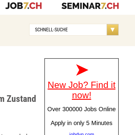
d
em Zustand