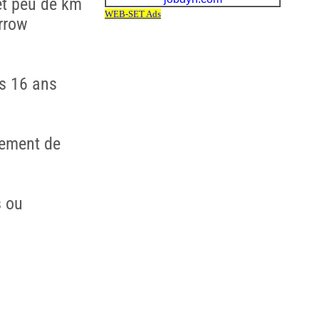
et peu de km
rrow
s 16 ans
alement de
s ou