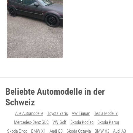
Beliebte Automodelle in der
Schweiz
Alle Automodelle
Toyota Yaris
VW Tiguan
Tesla Model Y
Mercedes-Benz GLC
VW Golf
Skoda Kodiaq
Skoda Karoq
Skoda Elroq
BMW X1
Audi Q3
Skoda Octavia
BMW X3
Audi A3