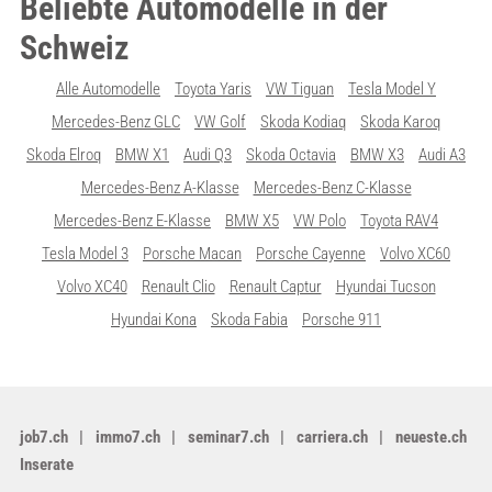
Beliebte Automodelle in der
Schweiz
Alle Automodelle
Toyota Yaris
VW Tiguan
Tesla Model Y
Mercedes-Benz GLC
VW Golf
Skoda Kodiaq
Skoda Karoq
Skoda Elroq
BMW X1
Audi Q3
Skoda Octavia
BMW X3
Audi A3
Mercedes-Benz A-Klasse
Mercedes-Benz C-Klasse
Mercedes-Benz E-Klasse
BMW X5
VW Polo
Toyota RAV4
Tesla Model 3
Porsche Macan
Porsche Cayenne
Volvo XC60
Volvo XC40
Renault Clio
Renault Captur
Hyundai Tucson
Hyundai Kona
Skoda Fabia
Porsche 911
job7.ch
immo7.ch
seminar7.ch
carriera.ch
neueste.ch
Inserate