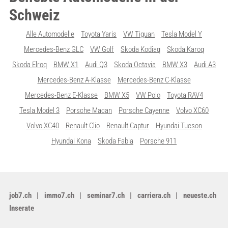
Schweiz
Alle Automodelle
Toyota Yaris
VW Tiguan
Tesla Model Y
Mercedes-Benz GLC
VW Golf
Skoda Kodiaq
Skoda Karoq
Skoda Elroq
BMW X1
Audi Q3
Skoda Octavia
BMW X3
Audi A3
Mercedes-Benz A-Klasse
Mercedes-Benz C-Klasse
Mercedes-Benz E-Klasse
BMW X5
VW Polo
Toyota RAV4
Tesla Model 3
Porsche Macan
Porsche Cayenne
Volvo XC60
Volvo XC40
Renault Clio
Renault Captur
Hyundai Tucson
Hyundai Kona
Skoda Fabia
Porsche 911
job7.ch
immo7.ch
seminar7.ch
carriera.ch
neueste.ch
Inserate