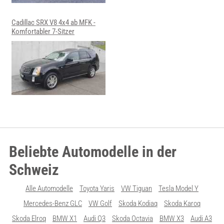
Cadillac SRX V8 4x4 ab MFK -
Komfortabler 7-Sitzer
Beliebte Automodelle in der
Schweiz
Alle Automodelle
Toyota Yaris
VW Tiguan
Tesla Model Y
Mercedes-Benz GLC
VW Golf
Skoda Kodiaq
Skoda Karoq
Skoda Elroq
BMW X1
Audi Q3
Skoda Octavia
BMW X3
Audi A3