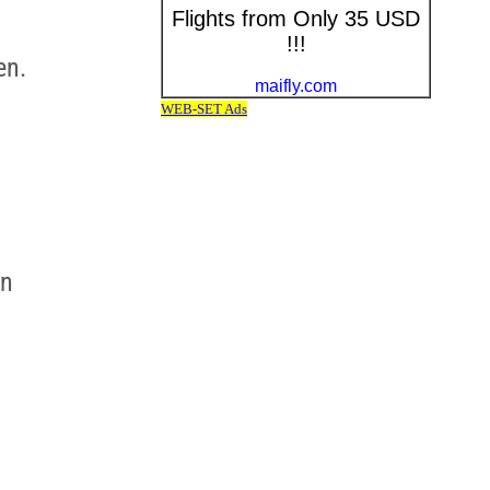
en.
en