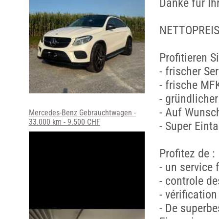
Danke für Ih
NETTOPREIS -
Profitieren S
- frischer Se
- frische MF
- gründlich
- Auf Wunsch
Mercedes-Benz Gebrauchtwagen -
33.000 km - 9.500 CHF
- Super Ein
Profitez de :
- un service 
- controle d
- vérificati
- De superbe