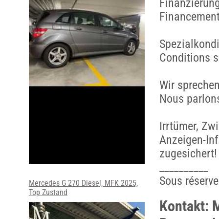
Finanzierun
Financement 
Spezialkondi
Conditions s
Wir sprechen
Nous parlons
Irrtümer, Zw
Anzeigen-Inf
zugesichert!
__________
Sous réserve
Mercedes G 270 Diesel, MFK 2025,
Top Zustand
Kontakt: 