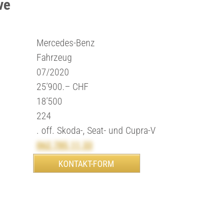
ve
Mercedes-Benz
Fahrzeug
07/2020
25’900.– CHF
18’500
224
. off. Skoda-, Seat- und Cupra-V
062 785 11 33