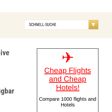
ive
ügbar