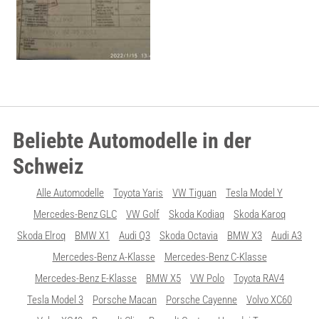
Beliebte Automodelle in der
Schweiz
Alle Automodelle
Toyota Yaris
VW Tiguan
Tesla Model Y
Mercedes-Benz GLC
VW Golf
Skoda Kodiaq
Skoda Karoq
Skoda Elroq
BMW X1
Audi Q3
Skoda Octavia
BMW X3
Audi A3
Mercedes-Benz A-Klasse
Mercedes-Benz C-Klasse
Mercedes-Benz E-Klasse
BMW X5
VW Polo
Toyota RAV4
Tesla Model 3
Porsche Macan
Porsche Cayenne
Volvo XC60