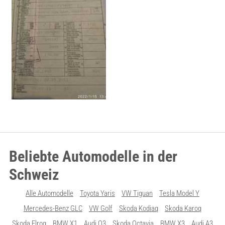
Beliebte Automodelle in der
Schweiz
Alle Automodelle
Toyota Yaris
VW Tiguan
Tesla Model Y
Mercedes-Benz GLC
VW Golf
Skoda Kodiaq
Skoda Karoq
Skoda Elroq
BMW X1
Audi Q3
Skoda Octavia
BMW X3
Audi A3