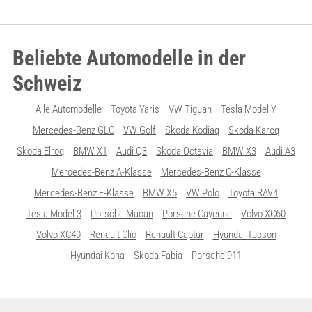
Beliebte Automodelle in der
Schweiz
Alle Automodelle
Toyota Yaris
VW Tiguan
Tesla Model Y
Mercedes-Benz GLC
VW Golf
Skoda Kodiaq
Skoda Karoq
Skoda Elroq
BMW X1
Audi Q3
Skoda Octavia
BMW X3
Audi A3
Mercedes-Benz A-Klasse
Mercedes-Benz C-Klasse
Mercedes-Benz E-Klasse
BMW X5
VW Polo
Toyota RAV4
Tesla Model 3
Porsche Macan
Porsche Cayenne
Volvo XC60
Volvo XC40
Renault Clio
Renault Captur
Hyundai Tucson
Hyundai Kona
Skoda Fabia
Porsche 911