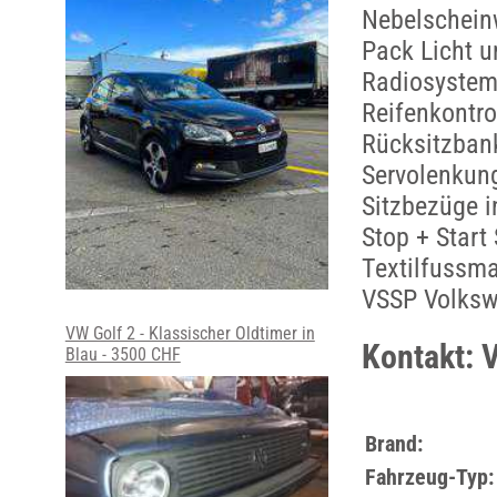
Nebelscheinw
Pack Licht u
Radiosystem
Reifenkontr
Rücksitzban
Servolenkun
Sitzbezüge i
Stop + Star
Textilfussma
VSSP Volksw
VW Golf 2 - Klassischer Oldtimer in
Kontakt: 
Blau - 3500 CHF
Brand:
Fahrzeug-Typ: