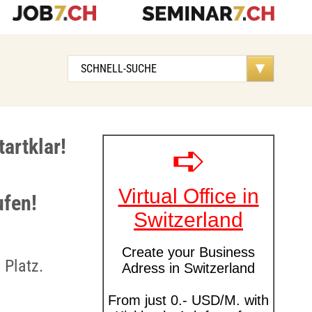
artklar!
ufen!
 Platz.