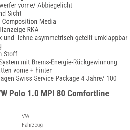
erfer vorne/ Abbiegelicht
nd Sicht
 Composition Media
ollanzeige RKA
k und -lehne asymmetrisch geteilt umklappbar
g
n Stoff
t System mit Brems-Energie-Rückgewinnung
tten vorne + hinten
agen Swiss Service Package 4 Jahre/ 100
VW Polo 1.0 MPI 80 Comfortline
VW
Fahrzeug