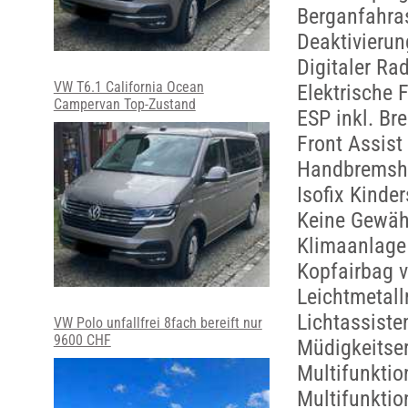
Berganfahra
Deaktivierun
Digitaler R
VW T6.1 California Ocean
Elektrische 
Campervan Top-Zustand
ESP inkl. B
Front Assis
Handbremshe
Isofix Kinde
Keine Gewäh
Klimaanlage
Kopfairbag v
Leichtmetall
Lichtassist
VW Polo unfallfrei 8fach bereift nur
9600 CHF
Müdigkeitse
Multifunktio
Multifunkti