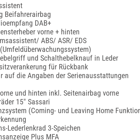
ssistent
g Beifahrerairbag
adioempfang DAB+
Fensterheber vorne + hinten
remsassistent/ ABS/ ASR/ EDS
t (Umfeldüberwachungssystem)
belgriff und Schalthebelknauf in Leder
rsitzverankerung für Rückbank
r auf die Angaben der Serienausstattungen
orne und hinten inkl. Seitenairbag vorne
räder 15" Sassari
enzsystem (Coming- und Leaving Home Funktio
rkennung
ns-Lederlenkrad 3-Speichen
onsanzeige Plus MFA