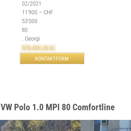
02/2021
11’900.– CHF
53’000
80
. Georgi
078 654 34 61
 VW Polo 1.0 MPI 80 Comfortline