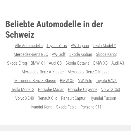
Beliebte Automodelle in der
Schweiz
Alle Automodelle
Toyota Yaris
VW Tiguan
Tesla Model Y
Mercedes-Benz GLC
VW Golf
Skoda Kodiaq
Skoda Karoq
Skoda Elroq
BMW X1
Audi Q3
Skoda Octavia
BMW X3
Audi A3
Mercedes-Benz A-Klasse
Mercedes-Benz C-Klasse
Mercedes-Benz E-Klasse
BMW X5
VW Polo
Toyota RAV4
Tesla Model 3
Porsche Macan
Porsche Cayenne
Volvo XC60
Volvo XC40
Renault Clio
Renault Captur
Hyundai Tucson
Hyundai Kona
Skoda Fabia
Porsche 911