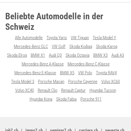
Beliebte Automodelle in der
Schweiz
Alle Automodelle
Toyota Yaris
VW Tiguan
Tesla Model Y
Mercedes-Benz GLC
VW Golf
Skoda Kodiaq
Skoda Karoq
Skoda Elroq
BMW X1
Audi Q3
Skoda Octavia
BMW X3
Audi A3
Mercedes-Benz A-Klasse
Mercedes-Benz C-Klasse
Mercedes-Benz E-Klasse
BMW X5
VW Polo
Toyota RAV4
Tesla Model 3
Porsche Macan
Porsche Cayenne
Volvo XC60
Volvo XC40
Renault Clio
Renault Captur
Hyundai Tucson
Hyundai Kona
Skoda Fabia
Porsche 911
job7.ch
immo7.ch
seminar7.ch
carriera.ch
neueste.ch