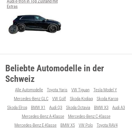
Audi e-tron in Top Zustand mit
Extras
Beliebte Automodelle in der
Schweiz
Alle Automodelle
Toyota Yaris
VW Tiguan
Tesla Model Y
Mercedes-Benz GLC
VW Golf
Skoda Kodiaq
Skoda Karoq
Skoda Elroq
BMW X1
Audi Q3
Skoda Octavia
BMW X3
Audi A3
Mercedes-Benz A-Klasse
Mercedes-Benz C-Klasse
Mercedes-Benz E-Klasse
BMW X5
VW Polo
Toyota RAV4