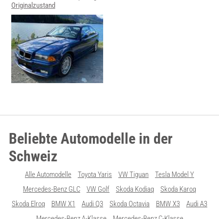
Originalzustand
Beliebte Automodelle in der
Schweiz
Alle Automodelle
Toyota Yaris
VW Tiguan
Tesla Model Y
Mercedes-Benz GLC
VW Golf
Skoda Kodiaq
Skoda Karoq
Skoda Elroq
BMW X1
Audi Q3
Skoda Octavia
BMW X3
Audi A3
Mercedes-Benz A-Klasse
Mercedes-Benz C-Klasse