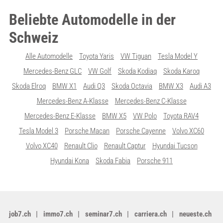
Beliebte Automodelle in der
Schweiz
Alle Automodelle
Toyota Yaris
VW Tiguan
Tesla Model Y
Mercedes-Benz GLC
VW Golf
Skoda Kodiaq
Skoda Karoq
Skoda Elroq
BMW X1
Audi Q3
Skoda Octavia
BMW X3
Audi A3
Mercedes-Benz A-Klasse
Mercedes-Benz C-Klasse
Mercedes-Benz E-Klasse
BMW X5
VW Polo
Toyota RAV4
Tesla Model 3
Porsche Macan
Porsche Cayenne
Volvo XC60
Volvo XC40
Renault Clio
Renault Captur
Hyundai Tucson
Hyundai Kona
Skoda Fabia
Porsche 911
job7.ch
immo7.ch
seminar7.ch
carriera.ch
neueste.ch