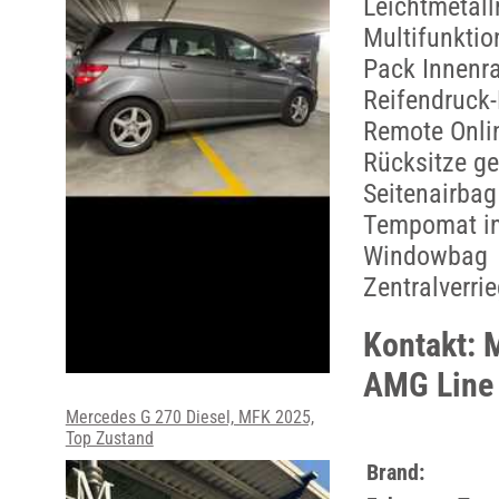
Leichtmetall
Multifunktio
Pack Innenr
Reifendruck
Remote Onli
Rücksitze ge
Seitenairbag
Tempomat in
Windowbag
Zentralverri
Kontakt: 
AMG Line
Mercedes G 270 Diesel, MFK 2025,
Top Zustand
Brand: