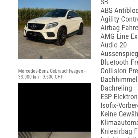
SB
ABS Antiblo
Agility Contr
Airbag Fahre
AMG Line Ext
Audio 20
Aussenspiege
Bluetooth Fr
Collision Pr
Mercedes-Benz Gebrauchtwagen -
33.000 km - 9.500 CHF
Dachhimmel
Dachreling
ESP Elektron
Isofix-Vorbe
Keine Gewäh
Klimaautoma
Knieairbag F