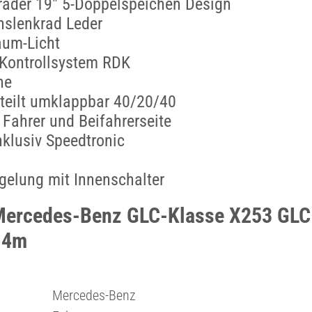
räder 19" 5-Doppelspeichen Design
nslenkrad Leder
aum-Licht
-Kontrollsystem RDK
ne
teilt umklappbar 40/20/40
 Fahrer und Beifahrerseite
klusiv Speedtronic
egelung mit Innenschalter
Mercedes-Benz GLC-Klasse X253 GLC
 4m
Mercedes-Benz