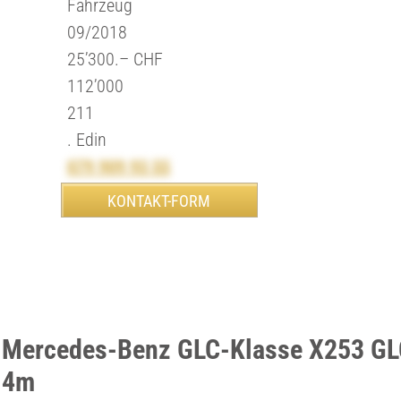
Fahrzeug
09/2018
25’300.– CHF
112’000
211
. Edin
079 909 93 55
 Mercedes-Benz GLC-Klasse X253 GL
 4m