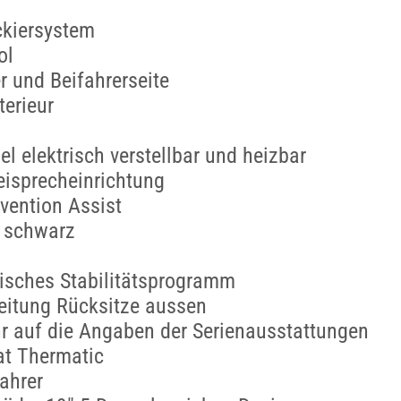
ckiersystem
ol
r und Beifahrerseite
erieur
l elektrisch verstellbar und heizbar
eisprecheinrichtung
evention Assist
 schwarz
isches Stabilitätsprogramm
reitung Rücksitze aussen
r auf die Angaben der Serienausstattungen
t Thermatic
ahrer