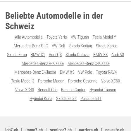
Beliebte Automodelle in der
Schweiz
Alle Automodelle
Toyota Yaris
VW Tiguan
Tesla Model Y
Mercedes-Benz GLC
VW Golf
Skoda Kodiaq
Skoda Karoq
Skoda Elroq
BMW X1
Audi Q3
Skoda Octavia
BMW X3
Audi A3
Mercedes-Benz A-Klasse
Mercedes-Benz C-Klasse
Mercedes-Benz E-Klasse
BMW X5
VW Polo
Toyota RAV4
Tesla Model 3
Porsche Macan
Porsche Cayenne
Volvo XC60
Volvo XC40
Renault Clio
Renault Captur
Hyundai Tucson
Hyundai Kona
Skoda Fabia
Porsche 911
job7.ch
immo7.ch
seminar7.ch
carriera.ch
neueste.ch