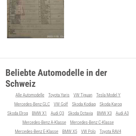
Beliebte Automodelle in der
Schweiz
Alle Automodelle
Toyota Yaris
VW Tiguan
Tesla Model Y
Mercedes-Benz GLC
VW Golf
Skoda Kodiaq
Skoda Karoq
Skoda Elroq
BMW X1
Audi Q3
Skoda Octavia
BMW X3
Audi A3
Mercedes-Benz A-Klasse
Mercedes-Benz C-Klasse
Mercedes-Benz E-Klasse
BMW X5
VW Polo
Toyota RAV4