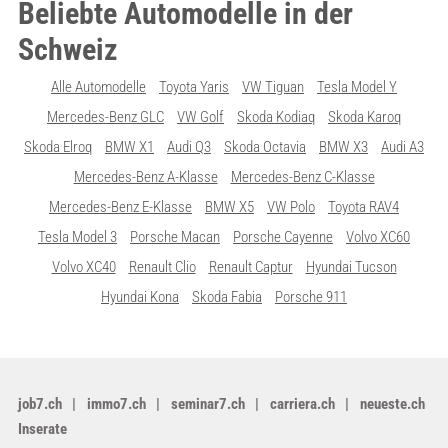
Beliebte Automodelle in der
Schweiz
Alle Automodelle
Toyota Yaris
VW Tiguan
Tesla Model Y
Mercedes-Benz GLC
VW Golf
Skoda Kodiaq
Skoda Karoq
Skoda Elroq
BMW X1
Audi Q3
Skoda Octavia
BMW X3
Audi A3
Mercedes-Benz A-Klasse
Mercedes-Benz C-Klasse
Mercedes-Benz E-Klasse
BMW X5
VW Polo
Toyota RAV4
Tesla Model 3
Porsche Macan
Porsche Cayenne
Volvo XC60
Volvo XC40
Renault Clio
Renault Captur
Hyundai Tucson
Hyundai Kona
Skoda Fabia
Porsche 911
job7.ch
immo7.ch
seminar7.ch
carriera.ch
neueste.ch
Inserate