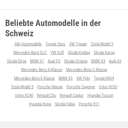
Beliebte Automodelle in der
Schweiz
Alle Automodelle
Toyota Yaris
VW Tiguan
Tesla Model Y
Mercedes-Benz GLC
VW Golf
Skoda Kodiaq
Skoda Karoq
Skoda Elroq
BMW X1
Audi Q3
Skoda Octavia
BMW X3
Audi A3
Mercedes-Benz A-Klasse
Mercedes-Benz C-Klasse
Mercedes-Benz E-Klasse
BMW X5
VW Polo
Toyota RAV4
Tesla Model 3
Porsche Macan
Porsche Cayenne
Volvo XC60
Volvo XC40
Renault Clio
Renault Captur
Hyundai Tucson
Hyundai Kona
Skoda Fabia
Porsche 911