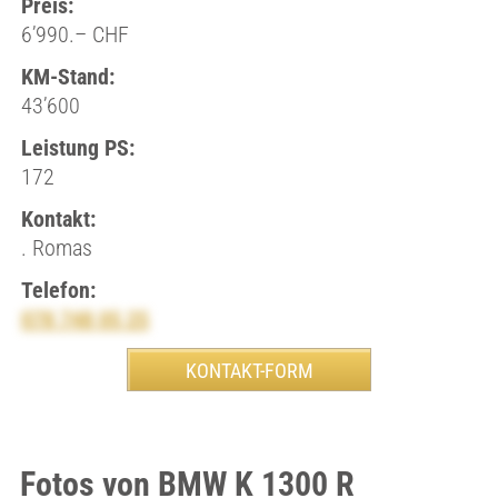
Preis:
6’990.– CHF
KM-Stand:
43’600
Leistung PS:
172
Kontakt:
. Romas
Telefon:
078 748 05 25
Fotos von BMW K 1300 R