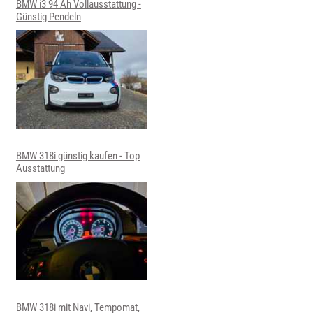
BMW i3 94 Ah Vollausstattung -
Günstig Pendeln
BMW 318i günstig kaufen - Top
Ausstattung
BMW 318i mit Navi, Tempomat,