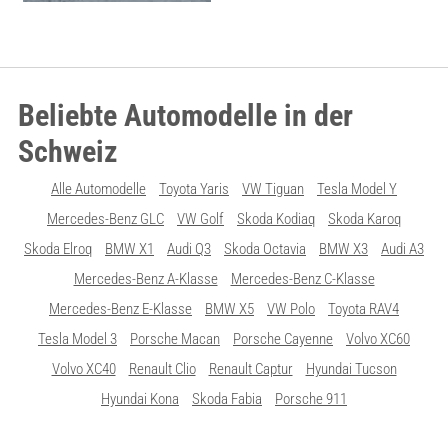
Beliebte Automodelle in der
Schweiz
Alle Automodelle
Toyota Yaris
VW Tiguan
Tesla Model Y
Mercedes-Benz GLC
VW Golf
Skoda Kodiaq
Skoda Karoq
Skoda Elroq
BMW X1
Audi Q3
Skoda Octavia
BMW X3
Audi A3
Mercedes-Benz A-Klasse
Mercedes-Benz C-Klasse
Mercedes-Benz E-Klasse
BMW X5
VW Polo
Toyota RAV4
Tesla Model 3
Porsche Macan
Porsche Cayenne
Volvo XC60
Volvo XC40
Renault Clio
Renault Captur
Hyundai Tucson
Hyundai Kona
Skoda Fabia
Porsche 911