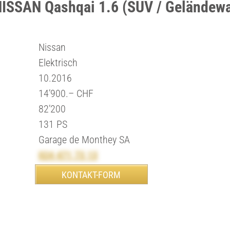
NISSAN Qashqai 1.6 (SUV / Geländew
Nissan
Elektrisch
10.2016
14’900.– CHF
82’200
131 PS
Garage de Monthey SA
024 471 73 13