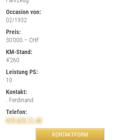
Fahrzeug
Occasion von:
02/1932
Preis:
30’000.– CHF
KM-Stand:
4’260
Leistung PS:
10
Kontakt:
. Ferdinand
Telefon:
079 672 71 44