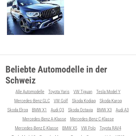
Beliebte Automodelle in der
Schweiz
Alle Automodelle
Toyota Yaris
VW Tiguan
Tesla Model Y
Mercedes-Benz GLC
VW Golf
Skoda Kodiaq
Skoda Karoq
Skoda Elroq
BMW X1
Audi Q3
Skoda Octavia
BMW X3
Audi A3
Mercedes-Benz A-Klasse
Mercedes-Benz C-Klasse
Mercedes-Benz E-Klasse
BMW X5
VW Polo
Toyota RAV4