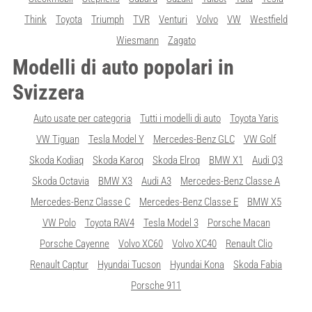
Think
Toyota
Triumph
TVR
Venturi
Volvo
VW
Westfield
Wiesmann
Zagato
Modelli di auto popolari in
Svizzera
Auto usate per categoria
Tutti i modelli di auto
Toyota Yaris
VW Tiguan
Tesla Model Y
Mercedes-Benz GLC
VW Golf
Skoda Kodiaq
Skoda Karoq
Skoda Elroq
BMW X1
Audi Q3
Skoda Octavia
BMW X3
Audi A3
Mercedes-Benz Classe A
Mercedes-Benz Classe C
Mercedes-Benz Classe E
BMW X5
VW Polo
Toyota RAV4
Tesla Model 3
Porsche Macan
Porsche Cayenne
Volvo XC60
Volvo XC40
Renault Clio
Renault Captur
Hyundai Tucson
Hyundai Kona
Skoda Fabia
Porsche 911