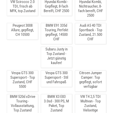
VW Scirocco 2.0
Hyundai Kombi -
Hyundai Kombi,
TDI, frisch ab
Gepflegt, 8-fach
Nichtraucher, 8-
MFK, top Zustand
Bereift, CHF 2500
fach bereift, CHF
2500
Peugeot 3008
BMW E91 335d
Audi A5 40 TDI
Allure, gepflegt,
Touring, Perfekt
Sportback - Top
CH 10500
gepflegt, 14500
Zustand, 21.500
CHF
CHF
Subaru Justy in
Top Zustand -
Jetzt günstig
kaufen!
Vespa GTS 300
Vespa GTS 300
Citroen Jumper
Supersport - Top
Supersport - Stil
Camper: Top
Zustand, CHF
und Fahrspaß
gepflegt, sofort
5500
verfügbar
BMW 520d xDrive
BMW X3 E83
VW T4 2,5 TDI
Touring -
3.0sd - 300 PS, M
Multivan - Top
Vollausstattung,
Paket, Top
Zustand,
Top Zustand
Zustand
Vielseitige