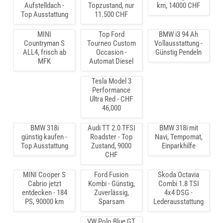
Aufstelldach -
Topzustand, nur
km, 14000 CHF
Top Ausstattung
11.500 CHF
MINI
Top Ford
BMW i3 94 Ah
Countryman S
Tourneo Custom
Vollausstattung -
ALL4, frisch ab
Occasion -
Günstig Pendeln
MFK
Automat Diesel
Tesla Model 3
Performance
Ultra Red - CHF
46,000
BMW 318i
Audi TT 2.0 TFSI
BMW 318i mit
günstig kaufen -
Roadster - Top
Navi, Tempomat,
Top Ausstattung
Zustand, 9000
Einparkhilfe
CHF
MINI Cooper S
Ford Fusion
Skoda Octavia
Cabrio jetzt
Kombi - Günstig,
Combi 1.8 TSI
entdecken - 184
Zuverlässig,
4x4 DSG -
PS, 90000 km
Sparsam
Lederausstattung
VW Polo Blue GT