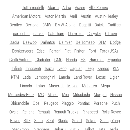
Tutti i modelli
Abarth
Adria
Aixam
Alfa Romeo
American Motors
Aston Martin
Audi
Austin
Austin-Healey
Bentley
Bertone
BMW
BMW-Alpina
Bugatti
Buick
Cadillac
carbodies
carver
Caterham
Chevrolet
Chrysler
Citroen
Dacia
Daewoo
Daihatsu
Daimler
De Tomaso
DFM
Dodge
Donkervoort
Edsel
Ferrari
Fiat
Fisker
Ford
Ford (USA)
Giotti Victoria
Gladiator
GMC
Honda
HS
Hummer
Hyundai
Infiniti
Innocenti
Isuzu
Iveco
Jaguar
Jeep
Kamoo
KIA
KTM
Lada
Lamborghini
Lancia
Land Rover
Lexus
Ligier
Lincoln
Lotus
Maserati
Mazda
McLaren
Mega
Mercedes-Benz
MG
Minelli
Mini
Mitsubishi
Morgan
Nissan
Oldsmobile
Opel
Peugeot
Piaggio
Pontiac
Porsche
Puch
Qvale
Reliant
Renault
Renault Trucks
Rinspeed
Rolls-Royce
Rover
RUF
Saab
Seat
Skoda
Smart
Sokon
Ssang Yong
Steckmobil
Stephens
Subaru
Suzuki
Talbot
Tata
Tesla