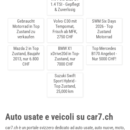
1.4 TSI - Gepflegt
& Zuverlssig
Gebraucht
Volvo C30 mit
SWM Six Days
Motorrad in Top
Tempomat,
2026 - Top
Zustand zu
Frisch ab MFK,
Zustand
verkaufen
2750 CHF
Motorrad
Mazda 2 in Top
BMW X1
Top Mercedes
Zustand, Baujahr
xDrive20d in Top-
B170 Angebot -
2013, nur 6.800
Zustand, nur
Nur 5000 CHF!
CHF
7000 CHF
Suzuki Swift
Sport Hybrid -
Top Zustand,
25,000 km
Auto usate e veicoli su car7.ch
car7.ch è un portale svizzero dedicato ad auto usate, auto nuove, moto,