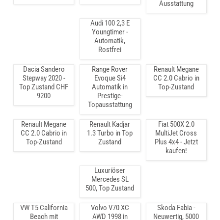
Ausstattung
Audi 100 2,3 E
Youngtimer -
Automatik,
Rostfrei
Dacia Sandero
Range Rover
Renault Megane
Stepway 2020 -
Evoque Si4
CC 2.0 Cabrio in
Top Zustand CHF
Automatik in
Top-Zustand
9200
Prestige-
Topausstattung
Renault Megane
Renault Kadjar
Fiat 500X 2.0
CC 2.0 Cabrio in
1.3 Turbo in Top
MultiJet Cross
Top-Zustand
Zustand
Plus 4x4 - Jetzt
kaufen!
Luxuriöser
Mercedes SL
500, Top Zustand
VW T5 California
Volvo V70 XC
Skoda Fabia -
Beach mit
AWD 1998 in
Neuwertig, 5000